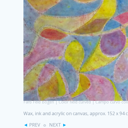
Farb Feld Bogen | Color field curved | Campo curvo co
Wax, ink and acrylic on canvas, approx. 152 x 94 
◄
PREV ☼ NEXT
►