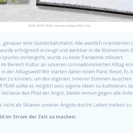
YEAR AFTER FEAR, Calendar Artwork 2022, Title
 genauer eine Geisterbahnfahrt. Alle westlich orientierten 
wurde erfolgreich erzeugt und dankbar in die Mainstream-
purlos vorbeigeht, wurde zu einer Pandemie stilisiert.
h im Bereich Kultur an unseren coronadominierten Alltag eri
in der Alltagswelt! Wir starten daher einen Panic Reset: Es i
eien zu können, um den eigenen, inneren Stimmen lauschen z
FEAR sollte es möglich sein, eigene Ideen zu kultivieren, be
 Verlasse den Pfad der Angst, bleibe immun gegen alle Anf
s nicht als Sklaven unserer Ängste durchs Leben treiben zu 
ild im Strom der Zeit zu machen: