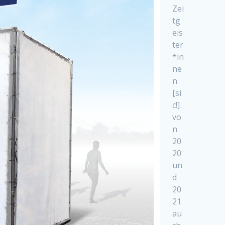
Zei
tg
eis
ter
*in
ne
n
[si
c!]
vo
n
20
20
un
d
20
21
au