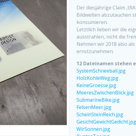
Der diesjährige Claim ‚tR
Bildwelten abzutauchen st
konsumieren.
Letztlich lieben wir die ei
ausstrahlen, nicht die fr
Nehmen wir 2018 also als 
ernstzunehmen.
12 Dateinamen stehen e
SystemSchneeball.jpg
HolzKohleWeg.jpg
KeineGroesse.jpg
MeeresZwischenBlick.jpg
SubmarineBike.jpg
FelsenMeer.jpg
ScheinSteinReich.jpg
GesichtGewichtGedicht.jp
WirSonnen.jpg