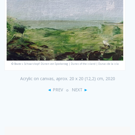
© Beate v. Schwarzkopf: Dünen von Spiekeroog | Dunes of the island | Dunas de la isla
Acrylic on canvas, aprox. 20 x 20 (12,2) cm, 2020
◄
PREV ☼ NEXT
►