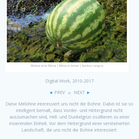
Melone ohne Bohne | Melon or lemon | Sandia o sangria
Digital Work, 2010-2017
◄
PREV ☼ NEXT
►
Diese Melohne interessiert uns nicht die Bohne. Dabei ist sie so
intelligent bemalt, dass Vorder- und Hintergrund nicht
auszumachen sind, Hell- und Dunkelgrün oszillieren zu einer
irisierenden Einheit. Vor dem Hintergrund einer versteinerten
Landschaft, die uns nicht die Bohne interessiert.