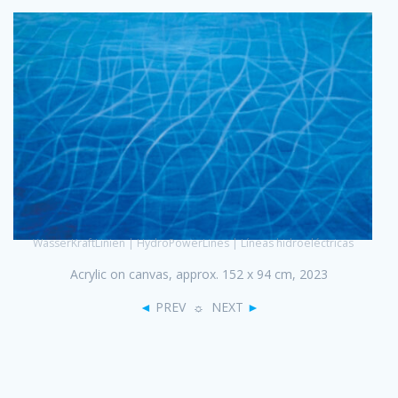
WasserKraftLinien | HydroPowerLines | Líneas hidroeléctricas
Acrylic on canvas, approx. 152 x 94 cm, 2023
◄
PREV ☼ NEXT
►