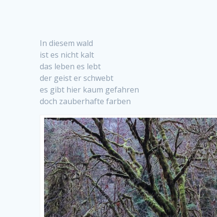
In diesem wald
ist es nicht kalt
das leben es lebt
der geist er schwebt
es gibt hier kaum gefahren
doch zauberhafte farben